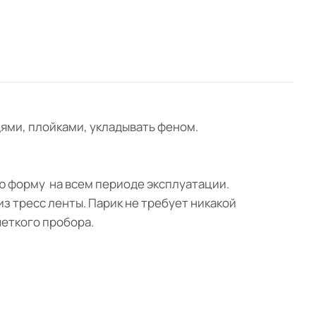
ями, плойками, укладывать феном.
ою форму на всем периоде эксплуатации.
з тресс ленты. Парик не требует никакой
четкого пробора.