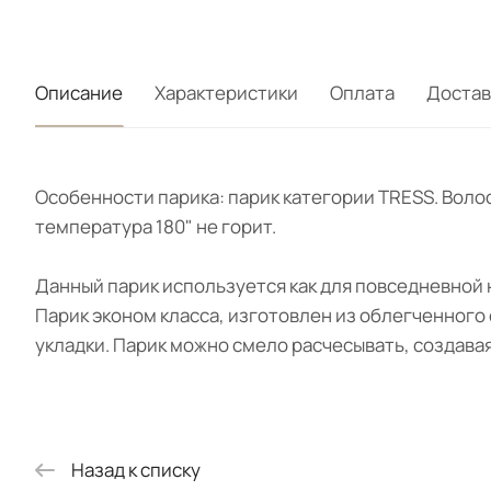
Описание
Характеристики
Оплата
Достав
Особенности парика: парик категории TRESS. Воло
температура 180" не горит.
Данный парик используется как для повседневной 
Парик эконом класса, изготовлен из облегченного 
укладки. Парик можно смело расчесывать, создава
Назад к списку