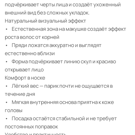
подчёркивает черты лица и создаёт ухоженный
внешний вид без сложных укладок.
Натуральный визуальный эффект
• Естественная зона на макушке создаёт эффект
роста волос от корней
• Пряди ложатся аккуратно и выглядят
естественно вблизи
• Форма подчёркивает линию скул и красиво
открывает лицо
Комфорт в носке
• Лёгкий вес — парик почти не ощущается в
течение дня
• Мягкая внутренняя основа приятна к коже
головы
• Посадка остаётся стабильной и не требует
постоянных поправок
Удобство и практичность