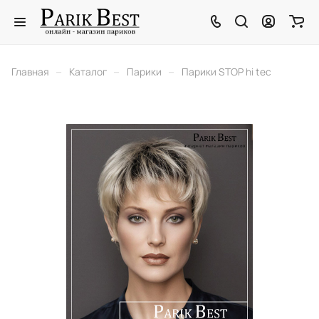
–
–
–
Главная
Каталог
Парики
Парики STOP hi tec