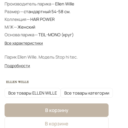
Производитель парика
—
Ellen Wille
Размер
—
стандартный 54-58 см.
Коллекция
—
HAIR POWER
М/Ж
—
Женский
Основа парика
—
TEIL-MONO (круг)
Все характеристики
Парик Ellen Wille. Модель Stop hi tec.
Подробности
Все товары ELLEN WILLE
Все товары категории
В корзину
В корзине