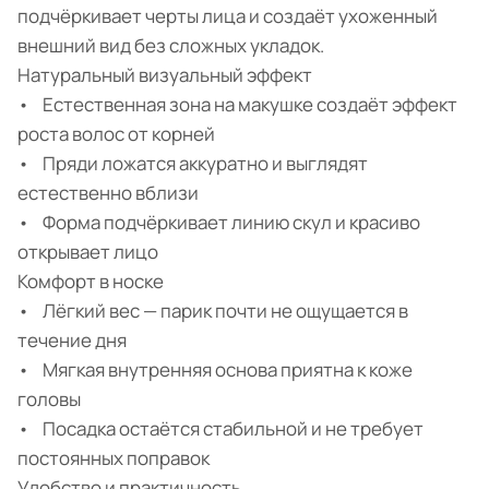
подчёркивает черты лица и создаёт ухоженный
внешний вид без сложных укладок.
Натуральный визуальный эффект
• Естественная зона на макушке создаёт эффект
роста волос от корней
• Пряди ложатся аккуратно и выглядят
естественно вблизи
• Форма подчёркивает линию скул и красиво
открывает лицо
Комфорт в носке
• Лёгкий вес — парик почти не ощущается в
течение дня
• Мягкая внутренняя основа приятна к коже
головы
• Посадка остаётся стабильной и не требует
постоянных поправок
Удобство и практичность