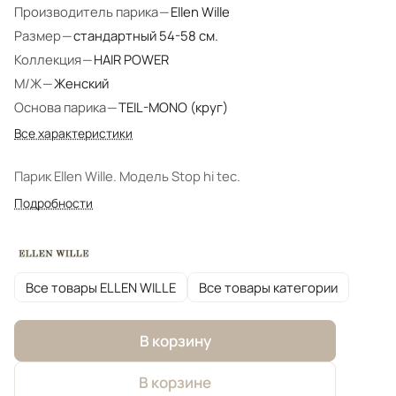
Производитель парика
—
Ellen Wille
Размер
—
стандартный 54-58 см.
Коллекция
—
HAIR POWER
М/Ж
—
Женский
Основа парика
—
TEIL-MONO (круг)
Все характеристики
Парик Ellen Wille. Модель Stop hi tec.
Подробности
Все товары ELLEN WILLE
Все товары категории
В корзину
В корзине