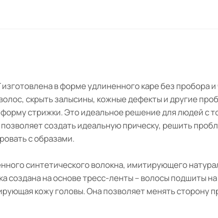
CT изготовлена в форме удлиненного каре без пробора 
волос, скрыть залысины, кожные дефекты и другие пр
 форму стрижки. Это идеальное решение для людей с 
позволяет создать идеальную прическу, решить пробле
ровать с образами.
гченного синтетического волокна, имитирующего натура
ка создана на основе тресс-ленты – волосы подшиты на 
ирующая кожу головы. Она позволяет менять сторону п