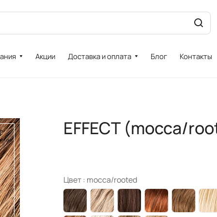
ания
Акции
Доставка и оплата
Блог
Контакты
EFFECT (mocca/roo
Цвет :
mocca/rooted