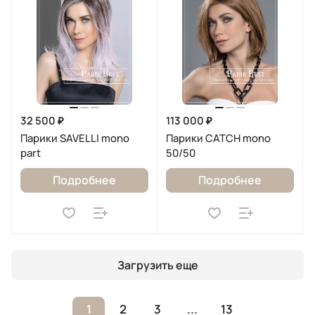
32 500 ₽
113 000 ₽
Парики SAVELLI mono
Парики CATCH mono
part
50/50
Подробнее
Подробнее
Загрузить еще
1
2
3
...
13