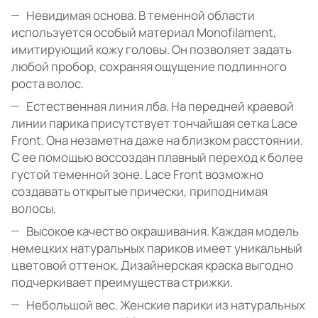
Невидимая основа. В теменной области
используется особый материал Monofilament,
имитирующий кожу головы. Он позволяет задать
любой пробор, сохраняя ощущение подлинного
роста волос.
Естественная линия лба. На передней краевой
линии парика присутствует тончайшая сетка Lace
Front. Она незаметна даже на близком расстоянии.
С ее помощью воссоздан плавный переход к более
густой теменной зоне. Lace Front возможно
создавать открытые прически, приподнимая
волосы.
Высокое качество окрашивания. Каждая модель
немецких натуральных париков имеет уникальный
цветовой оттенок. Дизайнерская краска выгодно
подчеркивает преимущества стрижки.
Небольшой вес. Женские парики из натуральных