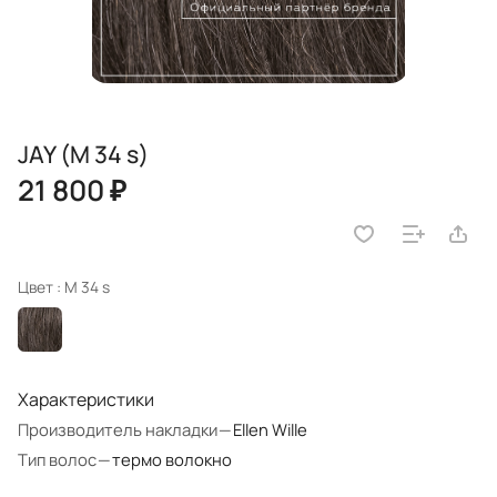
JAY (M 34 s)
21 800 ₽
Цвет :
M 34 s
Характеристики
Производитель накладки
—
Ellen Wille
Тип волос
—
термо волокно