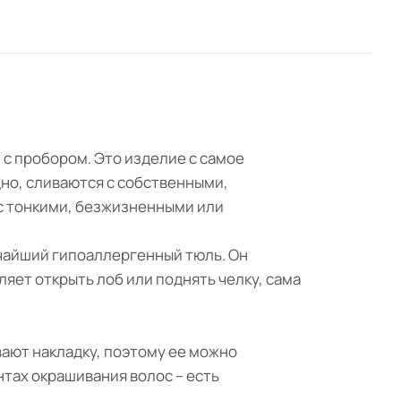
и с пробором. Это изделие с самое
дно, сливаются с собственными,
 с тонкими, безжизненными или
нчайший гипоаллергенный тюль. Он
ляет открыть лоб или поднять челку, сама
вают накладку, поэтому ее можно
нтах окрашивания волос – есть