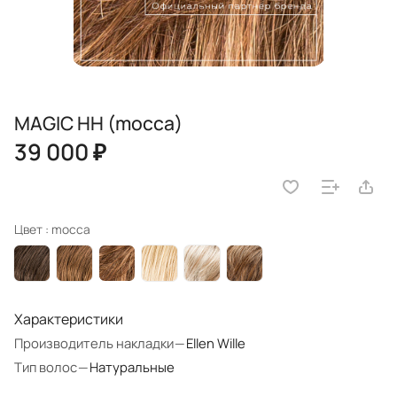
MAGIC HH (mocca)
39 000 ₽
Цвет :
mocca
Характеристики
Производитель накладки
—
Ellen Wille
Тип волос
—
Натуральные