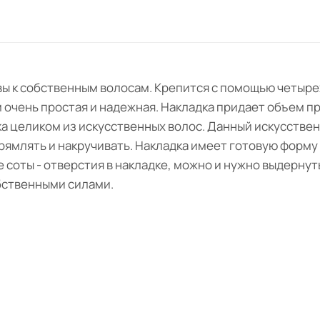
вы к собственным волосам. Крепится с помощью четыре
 очень простая и надежная. Накладка придает объем п
дка целиком из искусственных волос. Данный искусстве
рямлять и накручивать. Накладка имеет готовую форму 
 соты - отверстия в накладке, можно и нужно выдернут
бственными силами.