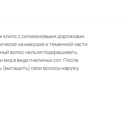
х клипс с силиконовыми дорожками.
рическе на макушке и теменной части
нный волос нельзя подкрашивать,
и вид в виде пчелиных сот. После
ь (вытащить) свои волосы наружу.