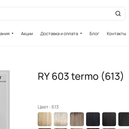
ания
Акции
Доставка и оплата
Блог
Контакты
RY 603 termo (613)
Цвет :
613