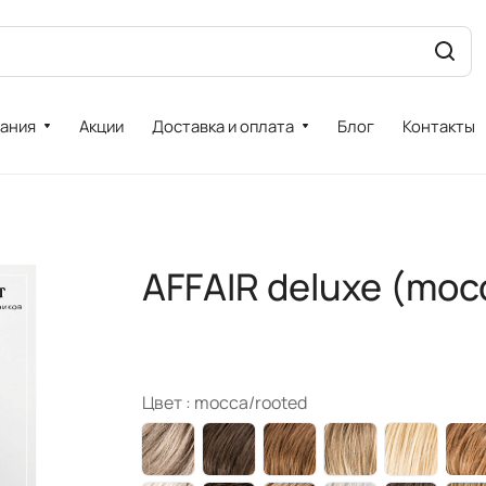
ания
Акции
Доставка и оплата
Блог
Контакты
AFFAIR deluxe (moc
Цвет :
mocca/rooted