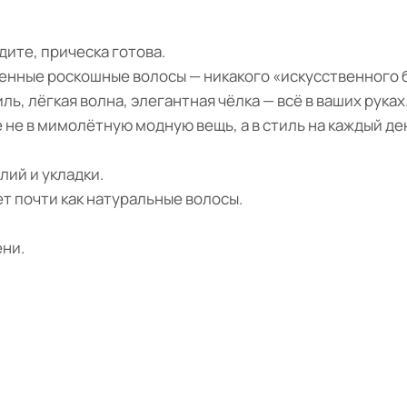
дите, прическа готова.
енные роскошные волосы — никакого «искусственного б
, лёгкая волна, элегантная чёлка — всё в ваших руках
не в мимолётную модную вещь, а в стиль на каждый де
ий и укладки.
т почти как натуральные волосы.
ени.