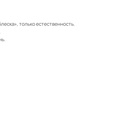
леска», только естественность.
.
нь.