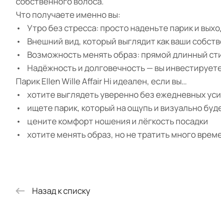
собственного волоса.
Что получаете именно вы:
• Утро без стресса: просто наденьте парик и выхо
• Внешний вид, который выглядит как ваши собств
• Возможность менять образ: прямой длинный стиль
• Надёжность и долговечность — вы инвестируете 
Парик Ellen Wille Affair Hi идеален, если вы…
• хотите выглядеть уверенно без ежедневных усил
• ищете парик, который на ощупь и визуально буде
• цените комфорт ношения и лёгкость посадки
• хотите менять образ, но не тратить много врем
Назад к списку