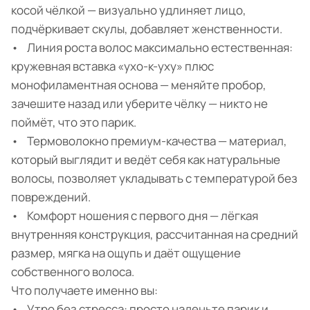
косой чёлкой — визуально удлиняет лицо,
подчёркивает скулы, добавляет женственности.
• Линия роста волос максимально естественная:
кружевная вставка «ухо-к-уху» плюс
монофиламентная основа — меняйте пробор,
зачешите назад или уберите чёлку — никто не
поймёт, что это парик.
• Термоволокно премиум-качества — материал,
который выглядит и ведёт себя как натуральные
волосы, позволяет укладывать с температурой без
повреждений.
• Комфорт ношения с первого дня — лёгкая
внутренняя конструкция, рассчитанная на средний
размер, мягка на ощупь и даёт ощущение
собственного волоса.
Что получаете именно вы:
• Утро без стресса: просто наденьте парик и