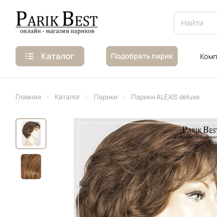
Каталог
Подобрать парик
Комп
–
–
–
Главная
Каталог
Парики
Парики ALEXIS deluxe