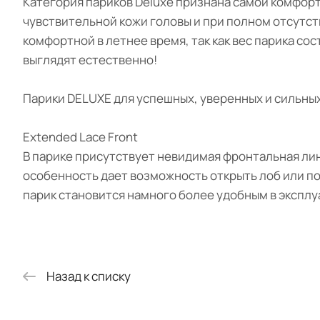
Категория париков Deluxe признана самой комфорт
чувствительной кожи головы и при полном отсутс
комфортной в летнее время, так как вес парика сос
выглядят естественно!
Парики DELUXE для успешных, уверенных и сильных!
Extended Lace Front
В парике присутствует невидимая фронтальная лин
особенность дает возможность открыть лоб или по
парик становится намного более удобным в эксплу
Назад к списку