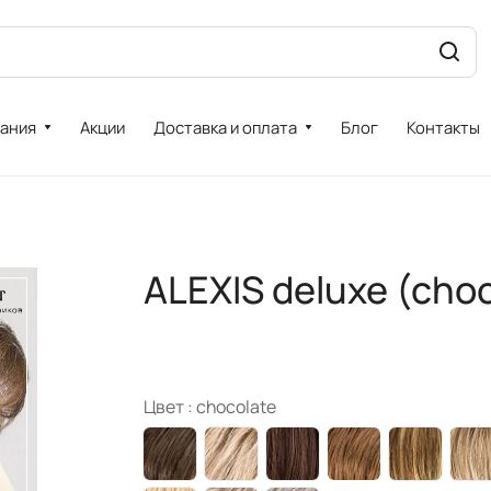
ания
Акции
Доставка и оплата
Блог
Контакты
ALEXIS deluxe (choc
Цвет :
chocolate