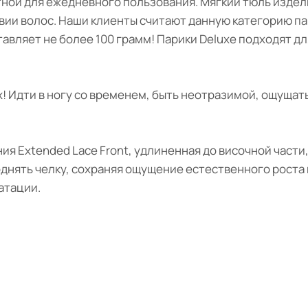
ной для ежедневного пользования. Мягкий тюль издел
твии волос. Наши клиенты считают данную категорию п
тавляет не более 100 грамм! Парики Deluxe подходят д
 Идти в ногу со временем, быть неотразимой, ощущать
ия Extended Lace Front, удлиненная до височной части
днять челку, сохраняя ощущение естественного роста в
атации.