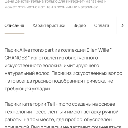
Цена действительна только для интернет-магазина и
может отличаться от цен в розничных магазинах
Описание
Характеристики
Видео
Оплата
Дост
Парик Alive mono part из коллекции Ellen Wille "
CHANGES " изготовлен из облегченного
искусственного волокна, имитирующего
натуральный волос. Парик из искусственных волос
- это всегда красиво подобранная прическа, не
требующая укладки.
Парики категории Teil - mono созданы на основе
технологии тресс-ленты и имеют вставку ручной
работы, на том месте, где пробор обусловлен
прической. Вид прически не заставит сомневаться