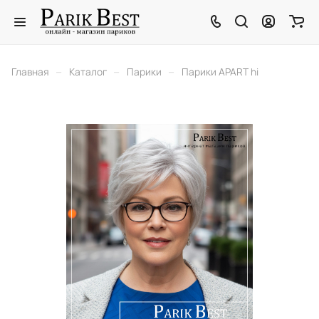
–
–
–
Главная
Каталог
Парики
Парики APART hi