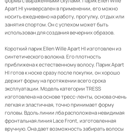
формы с выраженными скулами. Парик Ellen Wille
Apart HI универсален в применении, его можно
носить ежедневно на работу, прогулку, отдых или
занятия спортом. Он с успехом может быть
использован для создания вечерних образов.
Короткий парик Ellen Wille Apart HI изготовлен из
синтетического волокна. Его плотность
приближена к естественному волосу. Парик Apart
HI готов к носке сразу после покупки, он хорошо
держит форму на протяжении всего срока
эксплуатации. Модель категории TRESS
изготовлена на основе тресс-ленты, основа очень
легкая и эластичная, точно принимает форму
головы. Вдоль линии лба расположена невидимая
фронтальная линия Lace Front, изготовленная
вручную. Она дает возможность забирать волосы