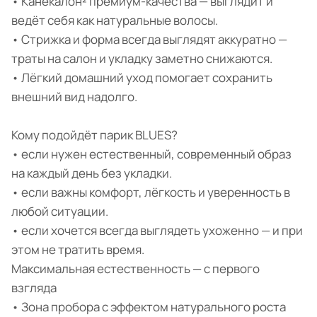
• Канекалон² премиум-качества — выглядит и
ведёт себя как натуральные волосы.
• Стрижка и форма всегда выглядят аккуратно —
траты на салон и укладку заметно снижаются.
• Лёгкий домашний уход помогает сохранить
внешний вид надолго.
Кому подойдёт парик BLUES?
• если нужен естественный, современный образ
на каждый день без укладки.
• если важны комфорт, лёгкость и уверенность в
любой ситуации.
• если хочется всегда выглядеть ухоженно — и при
этом не тратить время.
Максимальная естественность — с первого
взгляда
• Зона пробора с эффектом натурального роста