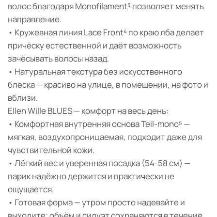
волос благодаря Monofilament³ позволяет менять
направление.
• Кружевная линия Lace Front⁴ по краю лба делает
причёску естественной и даёт возможность
зачёсывать волосы назад.
• Натуральная текстура без искусственного
блеска — красиво на улице, в помещении, на фото и
вблизи.
Ellen Wille BLUES — комфорт на весь день:
• Комфортная внутренняя основа Teil-mono⁵ —
мягкая, воздухопроницаемая, подходит даже для
чувствительной кожи.
• Лёгкий вес и уверенная посадка (54-58 см) —
парик надёжно держится и практически не
ощущается.
• Готовая форма — утром просто надевайте и
выходите; объём и силуэт сохраняются в течение