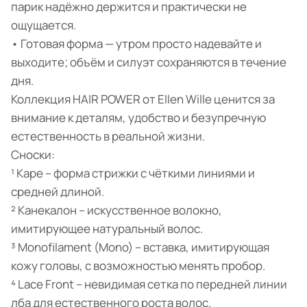
парик надёжно держится и практически не
ощущается.
• Готовая форма — утром просто надевайте и
выходите; объём и силуэт сохраняются в течение
дня.
Коллекция HAIR POWER от Ellen Wille ценится за
внимание к деталям, удобство и безупречную
естественность в реальной жизни.
Сноски:
¹ Каре – форма стрижки с чёткими линиями и
средней длиной.
² Канекалон – искусственное волокно,
имитирующее натуральный волос.
³ Monofilament (Mono) – вставка, имитирующая
кожу головы, с возможностью менять пробор.
⁴ Lace Front – невидимая сетка по передней линии
лба для естественного роста волос.