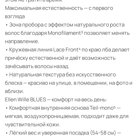
Максимальная естественность — с первого
взгляда
• Зона пробора с эффектом натурального роста
волос благодаря Monofilament³ позволяет менять
направление.
• Кружевная линия Lace Front⁴ по краю лба делает
причёску естественной и даёт возможность
зачёсывать волосы назад.
• Натуральная текстура без искусственного
блеска — красиво на улице, в помещении, на фото и
вблизи.
Ellen Wille BLUES — комфорт на весь день:
• Комфортная внутренняя основа Teil-mono⁵ —
мягкая, воздухопроницаемая, подходит даже для
чувствительной кожи.
• Лёгкий вес и уверенная посадка (54-58 см) —