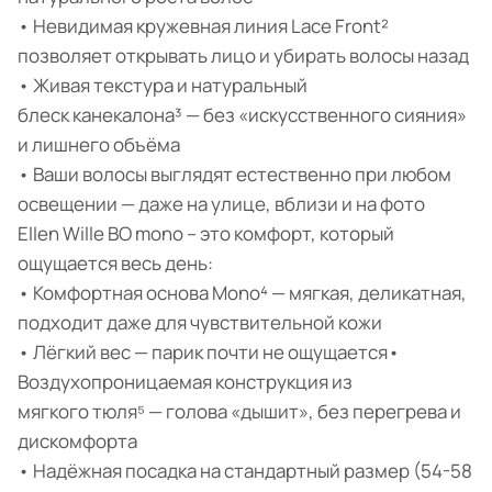
• Невидимая кружевная линия Lace Front²
позволяет открывать лицо и убирать волосы назад
• Живая текстура и натуральный
блеск канекалона³ — без «искусственного сияния»
и лишнего объёма
• Ваши волосы выглядят естественно при любом
освещении — даже на улице, вблизи и на фото
Ellen Wille BO mono – это комфорт, который
ощущается весь день:
• Комфортная основа Mono⁴ — мягкая, деликатная,
подходит даже для чувствительной кожи
• Лёгкий вес — парик почти не ощущается•
Воздухопроницаемая конструкция из
мягкого тюля⁵ — голова «дышит», без перегрева и
дискомфорта
• Надёжная посадка на стандартный размер (54-58