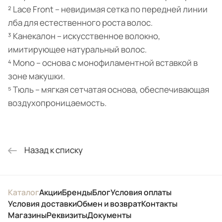
² Lace Front – невидимая сетка по передней линии
лба для естественного роста волос.
³ Канекалон – искусственное волокно,
имитирующее натуральный волос.
⁴ Mono – основа с монофиламентной вставкой в
зоне макушки.
⁵ Тюль – мягкая сетчатая основа, обеспечивающая
воздухопроницаемость.
Назад к списку
Каталог
Акции
Бренды
Блог
Условия оплаты
Условия доставки
Обмен и возврат
Контакты
Магазины
Реквизиты
Документы