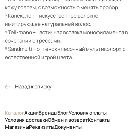
кожу головы, с возможностью менять пробор.
³ Канекалон – искусственное волокно,
имитирующее натуральный волос.
⁴ Teil-mono – частичная вставка монофиламента в
сочетании с трессами.
⁵ Sandmulti – оттенок «песочный мультиколор» с
естественной игрой цвета.
Назад к списку
Каталог
Акции
Бренды
Блог
Условия оплаты
Условия доставки
Обмен и возврат
Контакты
Магазины
Реквизиты
Документы