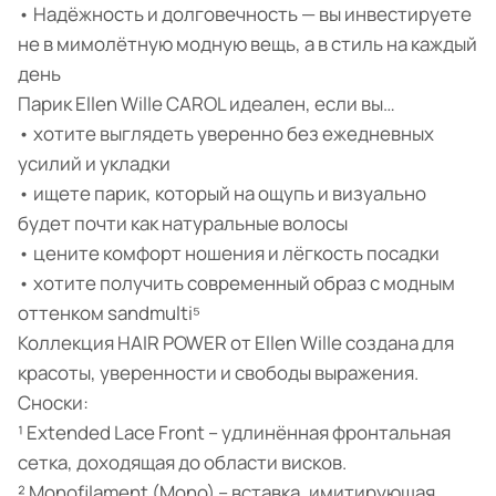
• Надёжность и долговечность — вы инвестируете
не в мимолётную модную вещь, а в стиль на каждый
день
Парик Ellen Wille CAROL идеален, если вы…
• хотите выглядеть уверенно без ежедневных
усилий и укладки
• ищете парик, который на ощупь и визуально
будет почти как натуральные волосы
• цените комфорт ношения и лёгкость посадки
• хотите получить современный образ с модным
оттенком sandmulti⁵
Коллекция HAIR POWER от Ellen Wille создана для
красоты, уверенности и свободы выражения.
Сноски:
¹ Extended Lace Front – удлинённая фронтальная
сетка, доходящая до области висков.
² Monofilament (Mono) – вставка, имитирующая