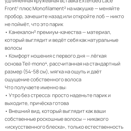
удлинённая кружевная вставка Extended Lace
Front¹ плюс Monofilament² на макушке — меняйте
пробор, зачешите назад или откройте лоб — никто
не поймёт, что это парик
• Канекалон³ премиум-качества — материал,
который выглядит и ведёт себя как натуральные
волосы
• Комфорт ношения с первого дня — лёгкая
основа Teil-mono⁴, рассчитанная на стандартный
размер (54-58 см), мягка на ощупь и даёт
ощущение собственного волоса
Что получаете именно вы:
• Утро без стресса: просто наденьте парик и
выходите, причёска готова
• Внешний вид, который выглядит как ваши
собственные роскошные волосы — никакого
«искусственного блеска», только естественность