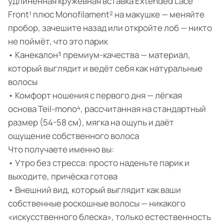
удлинённая кружевная вставка Extended Lace
Front¹ плюс Monofilament² на макушке — меняйте
пробор, зачешите назад или откройте лоб — никто
не поймёт, что это парик
• Канекалон³ премиум-качества — материал,
который выглядит и ведёт себя как натуральные
волосы
• Комфорт ношения с первого дня — лёгкая
основа Teil-mono⁴, рассчитанная на стандартный
размер (54-58 см), мягка на ощупь и даёт
ощущение собственного волоса
Что получаете именно вы:
• Утро без стресса: просто наденьте парик и
выходите, причёска готова
• Внешний вид, который выглядит как ваши
собственные роскошные волосы — никакого
«искусственного блеска», только естественность