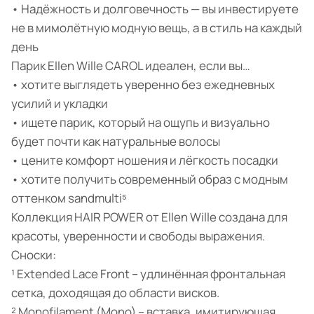
• Надёжность и долговечность — вы инвестируете
не в мимолётную модную вещь, а в стиль на каждый
день
Парик Ellen Wille CAROL идеален, если вы…
• хотите выглядеть уверенно без ежедневных
усилий и укладки
• ищете парик, который на ощупь и визуально
будет почти как натуральные волосы
• цените комфорт ношения и лёгкость посадки
• хотите получить современный образ с модным
оттенком sandmulti⁵
Коллекция HAIR POWER от Ellen Wille создана для
красоты, уверенности и свободы выражения.
Сноски:
¹ Extended Lace Front – удлинённая фронтальная
сетка, доходящая до области висков.
² Monofilament (Mono) – вставка, имитирующая