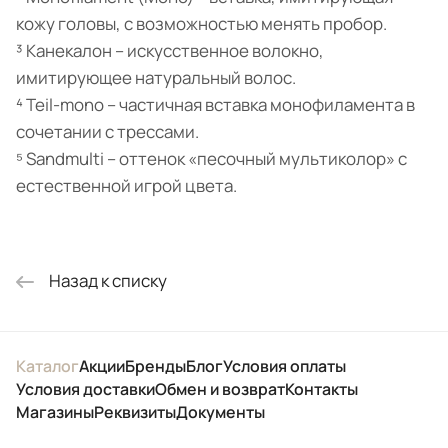
кожу головы, с возможностью менять пробор.
³ Канекалон – искусственное волокно,
имитирующее натуральный волос.
⁴ Teil-mono – частичная вставка монофиламента в
сочетании с трессами.
⁵ Sandmulti – оттенок «песочный мультиколор» с
естественной игрой цвета.
Назад к списку
Каталог
Акции
Бренды
Блог
Условия оплаты
Условия доставки
Обмен и возврат
Контакты
Магазины
Реквизиты
Документы