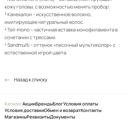
кожу головы, с возможностью менять пробор.
³ Канекалон – искусственное волокно,
имитирующее натуральный волос.
⁴ Teil-mono – частичная вставка монофиламента в
сочетании с трессами.
⁵ Sandmulti – оттенок «песочный мультиколор» с
естественной игрой цвета.
Назад к списку
Каталог
Акции
Бренды
Блог
Условия оплаты
Условия доставки
Обмен и возврат
Контакты
Магазины
Реквизиты
Документы