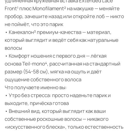
удлинённая кружевная вставка Extended Lace
Front¹ плюс Monofilament² на макушке — меняйте
пробор, зачешите назад или откройте лоб — никто
не поймёт, что это парик
• Канекалон³ премиум-качества — материал,
который выглядит и ведёт себя как натуральные
волосы
• Комфорт ношения с первого дня — лёгкая
основа Teil-mono⁴, рассчитанная на стандартный
размер (54-58 см), мягка на ощупь и даёт
ощущение собственного волоса
Что получаете именно вы:
• Утро без стресса: просто наденьте парик и
выходите, причёска готова
• Внешний вид, который выглядит как ваши
собственные роскошные волосы — никакого
«искусственного блеска», только естественность