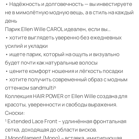
• Надёжность и долговечность — вы инвестируете
не в мимолётную модную вещь, а в стиль на каждый
день
Парик Ellen Wille CAROL идеален, если вы…
• хотите выглядеть уверенно без ежедневных
усилий и укладки
• ищете парик, который на ощупь и визуально
будет почти как натуральные волосы
• цените комфорт ношения и лёгкость посадки
• хотите получить современный образ с модным
оттенком sandmulti⁵
Коллекция HAIR POWER от Ellen Wille создана для
красоты, уверенности и свободы выражения.
Сноски:
¹ Extended Lace Front – удлинённая фронтальная
сетка, доходящая до области висков.
² Monofilament (Mono) – вставка, имитирующая