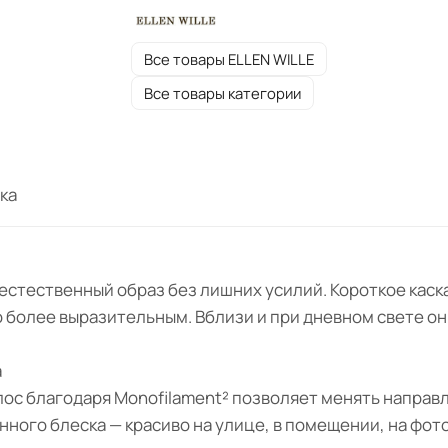
Все товары ELLEN WILLE
Все товары категории
ка
ет естественный образ без лишних усилий. Короткое кас
 более выразительным. Вблизи и при дневном свете он
а
лос благодаря Monofilament² позволяет менять направ
нного блеска — красиво на улице, в помещении, на фот