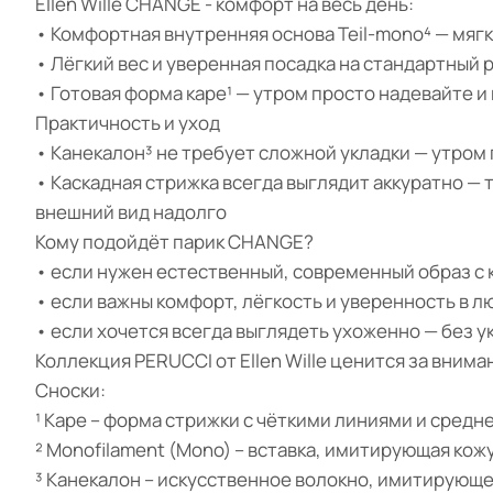
Ellen Wille CHANGE - комфорт на весь день:
• Комфортная внутренняя основа Teil-mono⁴ — мяг
• Лёгкий вес и уверенная посадка на стандартный 
• Готовая форма каре¹ — утром просто надевайте и
Практичность и уход
• Канекалон³ не требует сложной укладки — утром
• Каскадная стрижка всегда выглядит аккуратно —
внешний вид надолго
Кому подойдёт парик CHANGE?
• если нужен естественный, современный образ с 
• если важны комфорт, лёгкость и уверенность в 
• если хочется всегда выглядеть ухоженно — без у
Коллекция PERUCCI от Ellen Wille ценится за вним
Сноски:
¹ Каре – форма стрижки с чёткими линиями и средн
² Monofilament (Mono) – вставка, имитирующая кож
³ Канекалон – искусственное волокно, имитирующе