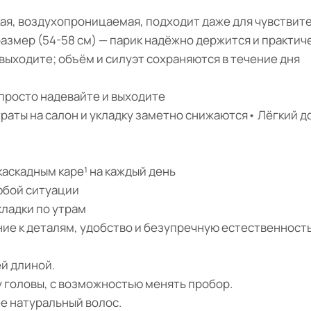
кая, воздухопроницаемая, подходит даже для чувствит
размер (54-58 см) — парик надёжно держится и практи
 выходите; объём и силуэт сохраняются в течение дня
 просто надевайте и выходите
 траты на салон и укладку заметно снижаются• Лёгкий 
каскадным каре¹ на каждый день
любой ситуации
кладки по утрам
ание к деталям, удобство и безупречную естественност
ей длиной.
у головы, с возможностью менять пробор.
е натуральный волос.