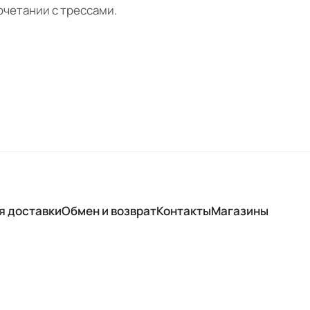
очетании с трессами.
я доставки
Обмен и возврат
Контакты
Магазины