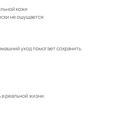
ельной кожи
чески не ощущается
домашний уход помогает сохранить
ь в реальной жизни.