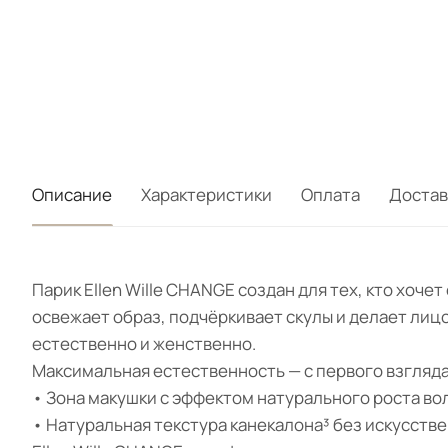
Описание
Характеристики
Оплата
Достав
Парик Ellen Wille CHANGE создан для тех, кто хоч
освежает образ, подчёркивает скулы и делает лицо
естественно и женственно.
Максимальная естественность — с первого взгляд
• Зона макушки с эффектом натурального роста во
• Натуральная текстура канекалона³ без искусстве