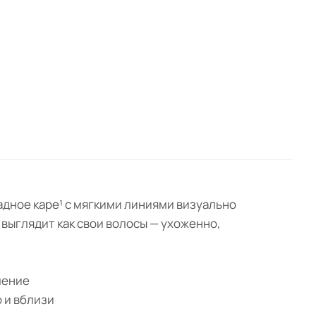
кадное каре¹ с мягкими линиями визуально
 выглядит как свои волосы — ухоженно,
ление
о и вблизи