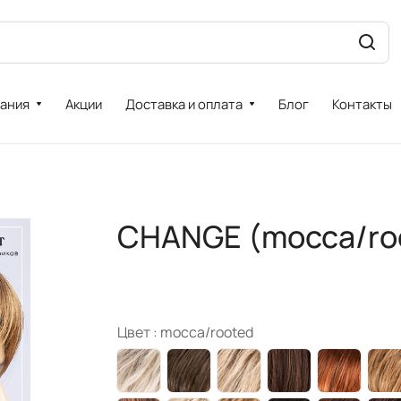
ания
Акции
Доставка и оплата
Блог
Контакты
CHANGE (mocca/ro
Цвет :
mocca/rooted