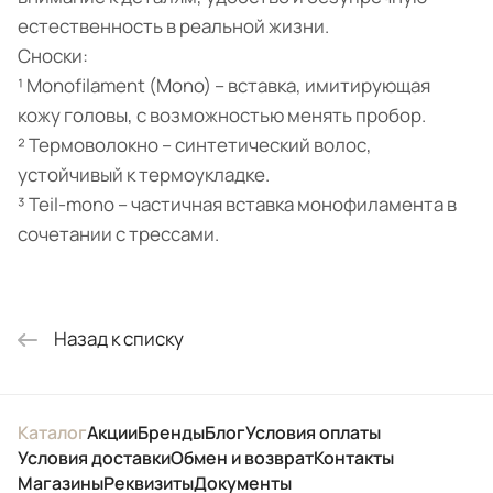
естественность в реальной жизни.
Сноски:
¹ Monofilament (Mono) – вставка, имитирующая
кожу головы, с возможностью менять пробор.
² Термоволокно – синтетический волос,
устойчивый к термоукладке.
³ Teil-mono – частичная вставка монофиламента в
сочетании с трессами.
Назад к списку
Каталог
Акции
Бренды
Блог
Условия оплаты
Условия доставки
Обмен и возврат
Контакты
Магазины
Реквизиты
Документы