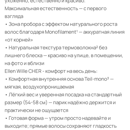
ухоженно, естественно и красиво.
Максимальная естественность — с первого
взгляда
• Зона пробора с эффектом натурального роста
волос благодаря Monofilament¹ — аккуратная линия
«от корней»
• Натуральная текстура термоволокна² без
лишнего блеска — красиво на улице, в помещении,
на фото и вблизи
Ellen Wille CHER - комфорт на весь день:
• Комфортная внутренняя основа Teil-mono³ —
мягкая, воздухопроницаемая
• Лёгкий вес и уверенная посадка на стандартный
размер (54-58 см) — парик надёжно держится и
практически не ощущается
• Готовая форма — утром просто надевайте и
выходите; прямые волосы сохраняют гладкость