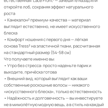
естественная: Lace Front¹ — зачешите назад или
откройте лоб, сохраняя эффект натурального
роста
• Канекалон² премиум-качества — материал
выглядит естественно, не имеет искусственного
блеска
• Комфорт ношения с первого дня — лёгкая
основа Tress³ на эластичной ткани, рассчитанная
на стандартный размер (54-58 см)
Что получаете именно вы:
• Утро без стресса: просто наденьте парик и
выходите, причёска готова
• Внешний вид, который выглядит как ваши
собственные роскошные волосы — никакого
«искусственного блеска», только естественность
• Надёжность и долговечность — вы инвестируете
не в мимолётную модную вещь, а в стиль на каждый