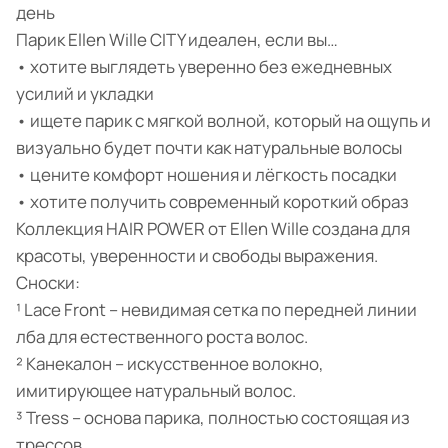
день
Парик Ellen Wille CITY идеален, если вы…
• хотите выглядеть уверенно без ежедневных
усилий и укладки
• ищете парик с мягкой волной, который на ощупь и
визуально будет почти как натуральные волосы
• цените комфорт ношения и лёгкость посадки
• хотите получить современный короткий образ
Коллекция HAIR POWER от Ellen Wille создана для
красоты, уверенности и свободы выражения.
Сноски:
¹ Lace Front – невидимая сетка по передней линии
лба для естественного роста волос.
² Канекалон – искусственное волокно,
имитирующее натуральный волос.
³ Tress – основа парика, полностью состоящая из
трессов.