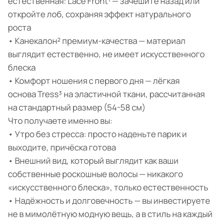
естественная: Lace Front¹ — зачешите назад или
откройте лоб, сохраняя эффект натурального
роста
• Канекалон² премиум-качества — материал
выглядит естественно, не имеет искусственного
блеска
• Комфорт ношения с первого дня — лёгкая
основа Tress³ на эластичной ткани, рассчитанная
на стандартный размер (54-58 см)
Что получаете именно вы:
• Утро без стресса: просто наденьте парик и
выходите, причёска готова
• Внешний вид, который выглядит как ваши
собственные роскошные волосы — никакого
«искусственного блеска», только естественность
• Надёжность и долговечность — вы инвестируете
не в мимолётную модную вещь, а в стиль на каждый