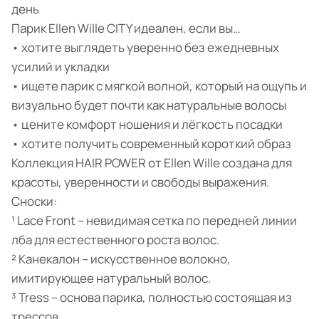
день
Парик Ellen Wille CITY идеален, если вы…
• хотите выглядеть уверенно без ежедневных
усилий и укладки
• ищете парик с мягкой волной, который на ощупь и
визуально будет почти как натуральные волосы
• цените комфорт ношения и лёгкость посадки
• хотите получить современный короткий образ
Коллекция HAIR POWER от Ellen Wille создана для
красоты, уверенности и свободы выражения.
Сноски:
¹ Lace Front – невидимая сетка по передней линии
лба для естественного роста волос.
² Канекалон – искусственное волокно,
имитирующее натуральный волос.
³ Tress – основа парика, полностью состоящая из
трессов.