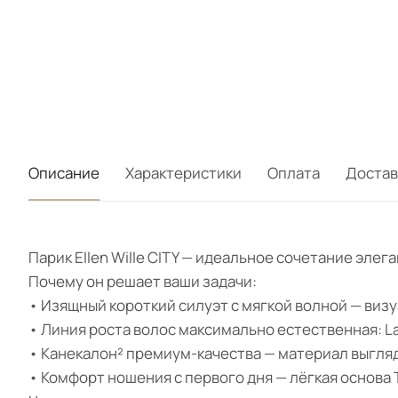
Описание
Характеристики
Оплата
Достав
Парик Ellen Wille CITY — идеальное сочетание эле
Почему он решает ваши задачи:
• Изящный короткий силуэт с мягкой волной — виз
• Линия роста волос максимально естественная: La
• Канекалон² премиум-качества — материал выгляд
• Комфорт ношения с первого дня — лёгкая основа 