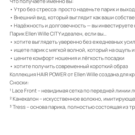
Что получаете именно вы:
• Утро без стресса: просто наденьте парик и выход
• Внешний вид, который выглядит как ваши собств
• Надёжность и долговечность — вы инвестируете 
Парик Ellen Wille CITY идеален, если вы…
• хотите выглядеть уверенно без ежедневных усил
• ищете парик с мягкой волной, который на ощупь 
• цените комфорт ношения и лёгкость посадки
• хотите получить современный короткий образ
Коллекция HAIR POWER от Ellen Wille создана для 
Сноски:
¹ Lace Front – невидимая сетка по передней линии 
² Канекалон – искусственное волокно, имитирующе
³ Tress – основа парика, полностью состоящая из т