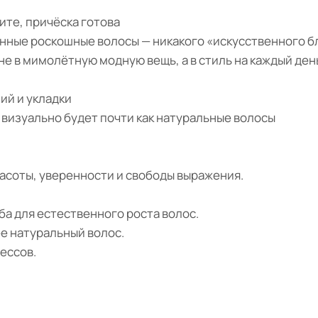
ите, причёска готова
енные роскошные волосы — никакого «искусственного б
не в мимолётную модную вещь, а в стиль на каждый ден
ий и укладки
и визуально будет почти как натуральные волосы
красоты, уверенности и свободы выражения.
лба для естественного роста волос.
е натуральный волос.
рессов.