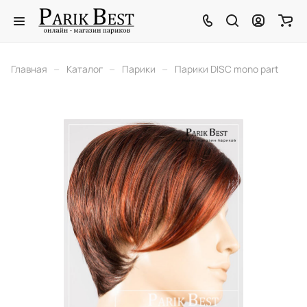
–
–
–
Главная
Каталог
Парики
Парики DISC mono part