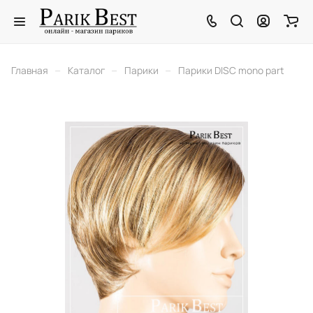
–
–
–
Главная
Каталог
Парики
Парики DISC mono part