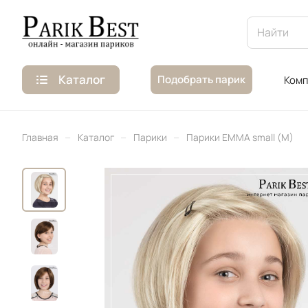
Каталог
Подобрать парик
Комп
–
–
–
Главная
Каталог
Парики
Парики EMMA small (M)