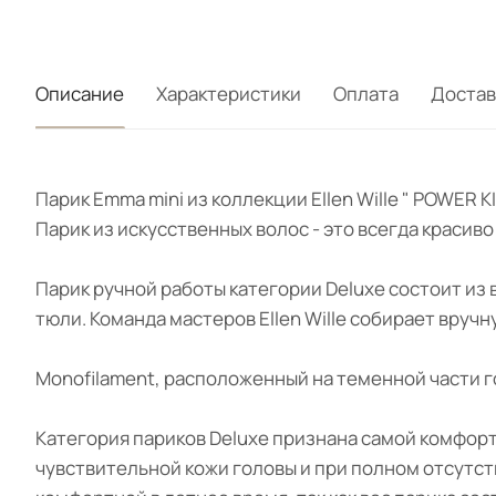
Описание
Характеристики
Оплата
Достав
Парик Emma mini из коллекции Ellen Wille " POWER
Парик из искусственных волос - это всегда красив
Парик ручной работы категории Deluxe состоит из
тюли. Команда мастеров Ellen Wille собирает вруч
Monofilament, расположенный на теменной части г
Категория париков Deluxe признана самой комфорт
чувствительной кожи головы и при полном отсутс