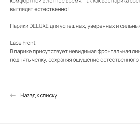
комфортной в летнее время, так как вес парика сос
выглядят естественно!
Парики DELUXE для успешных, уверенных и сильных!
Lace Front
В парике присутствует невидимая фронтальная лин
поднять челку, сохраняя ощущение естественного р
Назад к списку