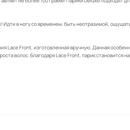
тавляет не более 100 грамм! Парики Deluxe подходят д
 Идти в ногу со временем, быть неотразимой, ощущать
ия Lace Front, изготовленная вручную. Данная особен
оста волос. Благодаря Lace Front, парик становится н