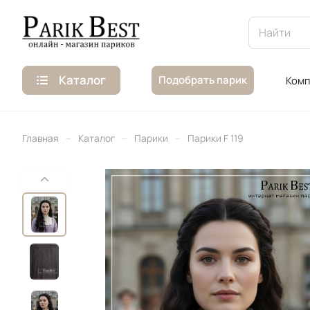
Каталог
Подобрать парик
Комп
–
–
–
Главная
Каталог
Парики
Парики F 119