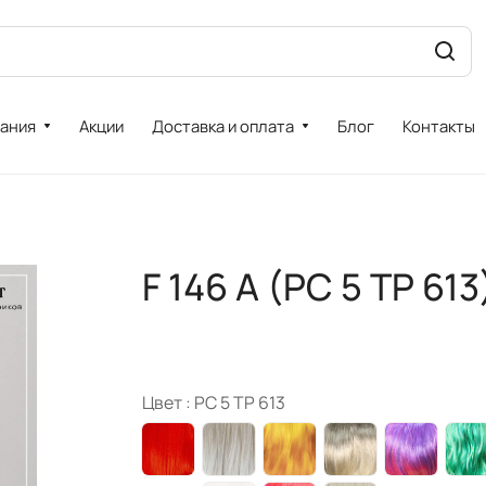
ания
Акции
Доставка и оплата
Блог
Контакты
F 146 A (PC 5 TP 613
Цвет :
PC 5 TP 613