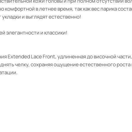
вствительной кожи головы и при полном отсутствии во
 комфортной в летнее время, так как вес парика соста
 укладки и выглядят естественно!
й элегантности и классики!
ия Extended Lace Front, удлиненная до височной части
днять челку, сохраняя ощущение естественного роста в
атации.