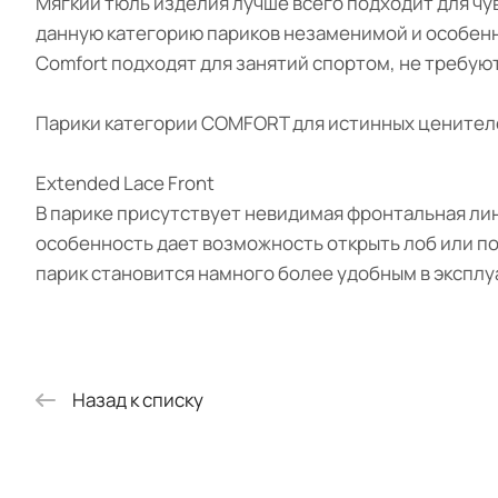
Мягкий тюль изделия лучше всего подходит для чу
данную категорию париков незаменимой и особенно
Comfort подходят для занятий спортом, не требуют
Парики категории COMFORT для истинных ценителе
Extended Lace Front
В парике присутствует невидимая фронтальная лин
особенность дает возможность открыть лоб или по
парик становится намного более удобным в эксплу
Назад к списку