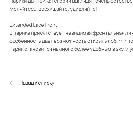
Парики данной категории выглядят очень естестве
Меняйтесь, восхищайте, удивляйте!
Extended Lace Front
В парике присутствует невидимая фронтальная лин
особенность дает возможность открыть лоб или по
парик становится намного более удобным в экспл
Назад к списку