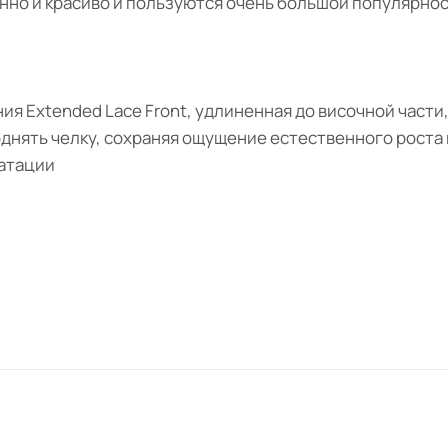
нно и красиво и пользуются очень большой популярнос
ия Extended Lace Front, удлиненная до височной части
днять челку, сохраняя ощущение естественного роста в
уатации