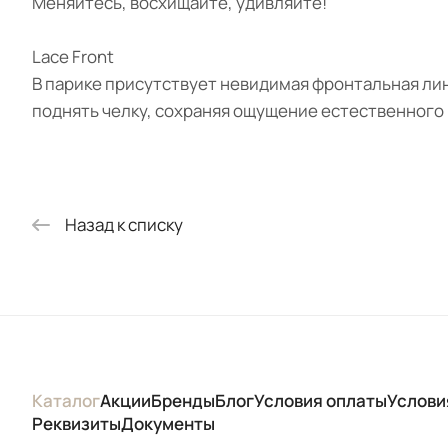
Меняйтесь, восхищайте, удивляйте!
Lace Front
В парике присутствует невидимая фронтальная лин
поднять челку, сохраняя ощущение естественного р
Назад к списку
Каталог
Акции
Бренды
Блог
Условия оплаты
Услови
Реквизиты
Документы