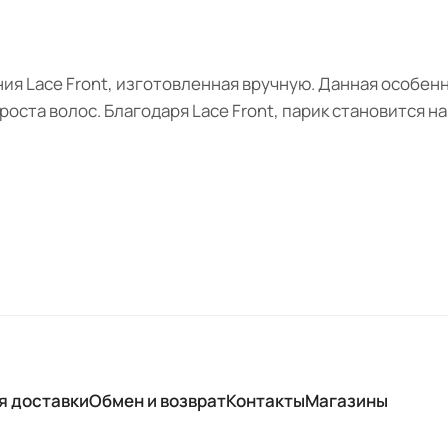
ия Lace Front, изготовленная вручную. Данная особен
оста волос. Благодаря Lace Front, парик становится н
я доставки
Обмен и возврат
Контакты
Магазины