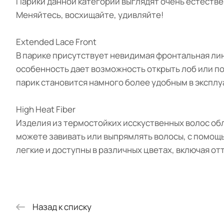
Парики данной категории выглядят очень естестве
Меняйтесь, восхищайте, удивляйте!
Extended Lace Front
В парике присутствует невидимая фронтальная лин
особенность дает возможность открыть лоб или по
парик становится намного более удобным в эксплу
High Heat Fiber
Изделия из термостойких исскуственных волос об
можете завивать или выпрямлять волосы, с помощ
легкие и доступны в различных цветах, включая от
Назад к списку