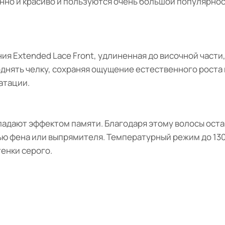
нно и красиво и пользуются очень большой популярнос
ия Extended Lace Front, удлиненная до височной части
днять челку, сохраняя ощущение естественного роста в
атации.
ладают эффектом памяти. Благодаря этому волосы оста
ью фена или выпрямителя. Температурный режим до 130
тенки серого.