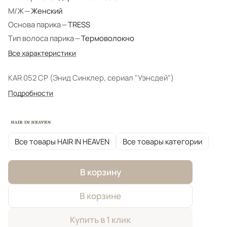
М/Ж
—
Женский
Основа парика
—
TRESS
Тип волоса парика
—
Термоволокно
Все характеристики
KAR 052 CP (Энид Синклер, сериал "Уэнсдей")
Подробности
Все товары HAIR IN HEAVEN
Все товары категории
В корзину
В корзине
Купить в 1 клик