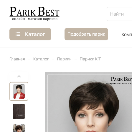
Каталог
Подобрать парик
Комп
–
–
–
Главная
Каталог
Парики
Парики KIT