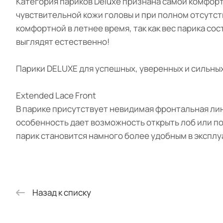
Категория париков Deluxe признана самой комфорт
чувствительной кожи головы и при полном отсутс
комфортной в летнее время, так как вес парика сос
выглядят естественно!
Парики DELUXE для успешных, уверенных и сильных!
Extended Lace Front
В парике присутствует невидимая фронтальная лин
особенность дает возможность открыть лоб или по
парик становится намного более удобным в эксплу
Назад к списку