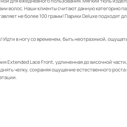
ной для ежедневного пользования. Мягкий тюль издел
твии волос. Наши клиенты считают данную категорию п
тавляет не более 100 грамм! Парики Deluxe подходят д
 Идти в ногу со временем, быть неотразимой, ощущать
ия Extended Lace Front, удлиненная до височной части
днять челку, сохраняя ощущение естественного роста в
атации.