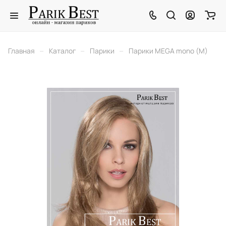
–
–
–
Главная
Каталог
Парики
Парики MEGA mono (M)