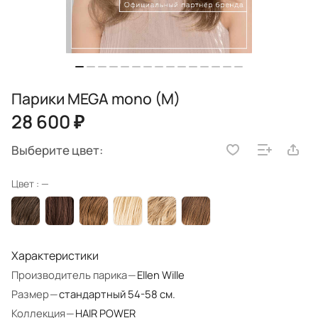
Парики MEGA mono (M)
28 600 ₽
Выберите цвет:
Цвет :
—
Характеристики
Производитель парика
—
Ellen Wille
Размер
—
стандартный 54-58 см.
Коллекция
—
HAIR POWER