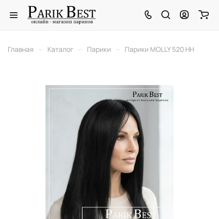
–
–
–
Главная
Каталог
Парики
Парики MOLLY 520 HH