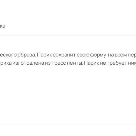
ка
ского образа. Парик сохранит свою форму на всем пер
ика изготовлена из тресс ленты. Парик не требует ник