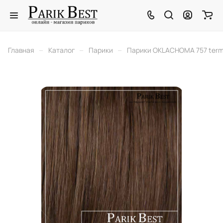
–
–
–
Главная
Каталог
Парики
Парики OKLACHOMA 757 ter