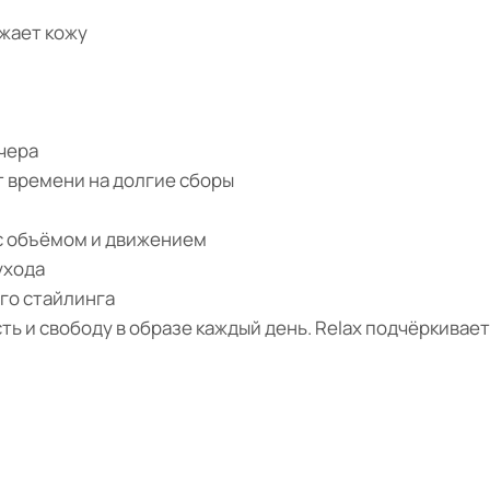
ажает кожу
ечера
т времени на долгие сборы
с объёмом и движением
ухода
го стайлинга
сть и свободу в образе каждый день. Relax подчёркивае