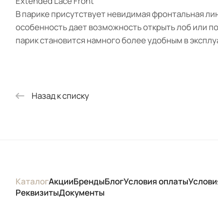
Extended Lace Front
В парике присутствует невидимая фронтальная лин
особенность дает возможность открыть лоб или по
парик становится намного более удобным в эксплу
Назад к списку
Каталог
Акции
Бренды
Блог
Условия оплаты
Услови
Реквизиты
Документы