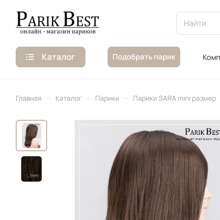
Каталог
Подобрать парик
Комп
–
–
–
Главная
Каталог
Парики
Парики SARA mini размер