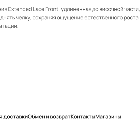
ия Extended Lace Front, удлиненная до височной части
днять челку, сохраняя ощущение естественного роста в
атации.
я доставки
Обмен и возврат
Контакты
Магазины