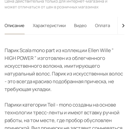
Цена действительна только для интернет-магазина и
может отличаться от цен в розничных магазинах
Описание
Характеристики
Видео
Оплата
Дост
Парик Scala mono part из коллекции Ellen Wille "
HIGH POWER " изготовлен из облегченного
искусственного волокна, имитирующего
натуральный волос. Парик из искусственных волос
- это всегда красиво подобранная прическа, не
требующая укладки.
Парики категории Teil - mono созданы на основе
технологии тресс-ленты и имеют вставку ручной
работы, на том месте, где пробор обусловлен
прической. Вид прически не заставит сомневаться