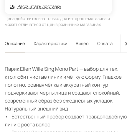
Рассчитать доставку
Цена действительна только для интернет-магазина и
может отличаться от цен в розничных магазинах
Описание
Характеристики
Видео
Оплата
Дост
Парик Ellen Wille Sing Mono Part — выбор для тех,
кто любит чистые линии и чёткую форму. Гладкое
полотно, ровная чёлка и аккуратный контур
подчёркивают черты лица и создают спокойный,
современный образ без ежедневных укладок.
Натуральный внешний вид
• Естественный пробор создаёт правдоподобную
линию роста волос