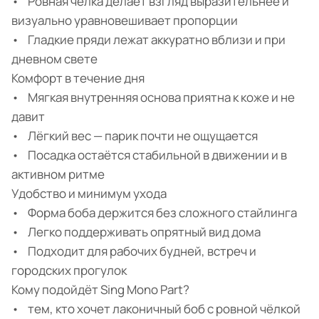
• Ровная чёлка делает взгляд выразительнее и
визуально уравновешивает пропорции
• Гладкие пряди лежат аккуратно вблизи и при
дневном свете
Комфорт в течение дня
• Мягкая внутренняя основа приятна к коже и не
давит
• Лёгкий вес — парик почти не ощущается
• Посадка остаётся стабильной в движении и в
активном ритме
Удобство и минимум ухода
• Форма боба держится без сложного стайлинга
• Легко поддерживать опрятный вид дома
• Подходит для рабочих будней, встреч и
городских прогулок
Кому подойдёт Sing Mono Part?
• тем, кто хочет лаконичный боб с ровной чёлкой