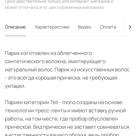
Цена действительна только для интернет-магазина и
может отличаться от цен в розничных магазинах
Описание
Характеристики
Видео
Оплата
Дост
Парик изготовлен из облегченного
синтетического волокна, имитирующего
натуральный волос. Парик из искусственных волос
- это всегда хорошая прическа, не требующая
укладки.
Парики категории Teil - mono созданы на основе
технологии тресс-ленты и имеют вставку ручной
работы, на том месте, где пробор обусловлен
прической. Вид прически не заставит сомневаться
в естественности вашего образа, ведь пробор