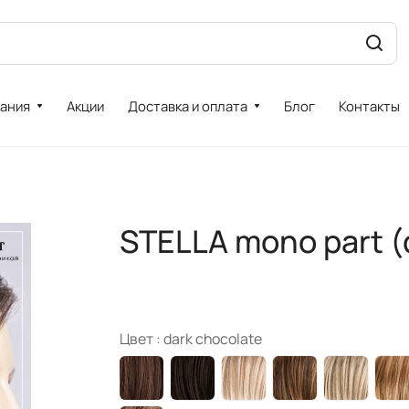
ания
Акции
Доставка и оплата
Блог
Контакты
STELLA mono part (
Цвет :
dark chocolate