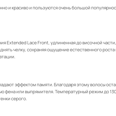
нно и красиво и пользуются очень большой популярнос
ия Extended Lace Front, удлиненная до височной части
днять челку, сохраняя ощущение естественного роста в
атации.
ладают эффектом памяти. Благодаря этому волосы оста
ью фена или выпрямителя. Температурный режим до 130
тенки серого.