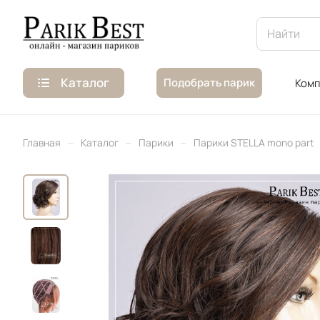
Каталог
Подобрать парик
Комп
–
–
–
Главная
Каталог
Парики
Парики STELLA mono part