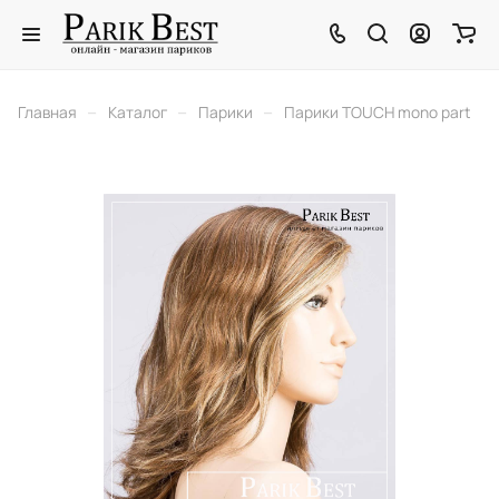
–
–
–
Главная
Каталог
Парики
Парики TOUCH mono part