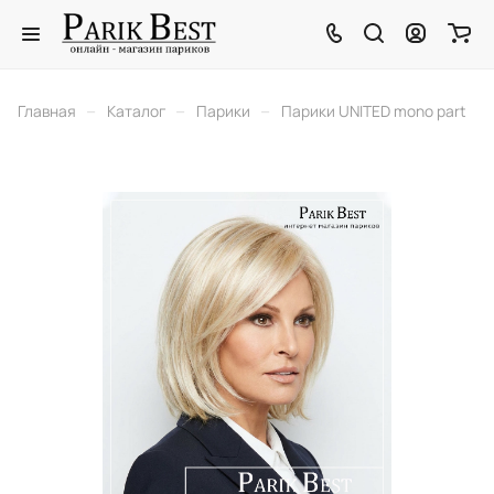
–
–
–
Главная
Каталог
Парики
Парики UNITED mono part